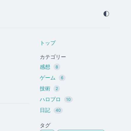
トップ
カテゴリー
感想
8
ゲーム
6
技術
2
ハロプロ
10
日記
40
タグ