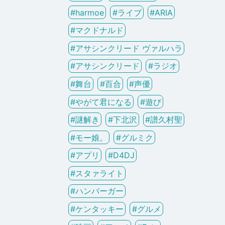
#
harmoe
#
ライブ
#
ARIA
#
マクドナルド
#
アサシンクリード ヴァルハラ
#
アサシンクリード
#
ラジオ
#
舞台
#
百合
#
声優
#
やがて君になる
#
遊び
#
謎解き
#
下北沢
#
譜久村聖
#
モー娘。
#
グルミク
#
アプリ
#
D4DJ
#
スタァライト
#
ハンバーガー
#
ケンタッキー
#
グルメ