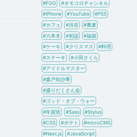
#
FGO
#
オモコロチャンネル
#
iPhone
#
YouTube
#
PS5
#
カフェ
#
渋谷
#
蕎麦
#
六本木
#
初詣
#
福袋
#
ケーキ
#
クリスマス
#
料理
#
ステーキ
#
小田さくら
#
アイドルマスター
#
森戸知沙希
#
盛りだくさん会
#
ゴッド・オブ・ウォー
#
年賀状
#
Sass
#
Stylus
#
CSS
#
ポテト
#
microCMS
#
Next.js
#
JavaScript