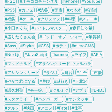
#
FGO
#
オモコロチャンネル
#
iPhone
#
YouTube
#
PS5
#
カフェ
#
渋谷
#
蕎麦
#
六本木
#
初詣
#
福袋
#
ケーキ
#
クリスマス
#
料理
#
ステーキ
#
小田さくら
#
アイドルマスター
#
森戸知沙希
#
盛りだくさん会
#
ゴッド・オブ・ウォー
#
年賀状
#
Sass
#
Stylus
#
CSS
#
ポテト
#
microCMS
#
Next.js
#
JavaScript
#
harmoe
#
ライブ
#
ARIA
#
マクドナルド
#
アサシンクリード ヴァルハラ
#
アサシンクリード
#
ラジオ
#
舞台
#
百合
#
声優
#
やがて君になる
#
遊び
#
謎解き
#
下北沢
#
譜久村聖
#
モー娘。
#
グルミク
#
アプリ
#
D4DJ
#
スタァライト
#
ハンバーガー
#
ケンタッキー
#
グルメ
#
映画
#
アニメ
#
Fate
#
仕事