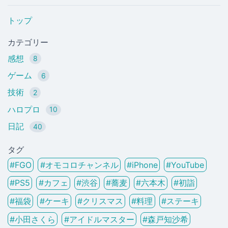
トップ
カテゴリー
感想
8
ゲーム
6
技術
2
ハロプロ
10
日記
40
タグ
#
FGO
#
オモコロチャンネル
#
iPhone
#
YouTube
#
PS5
#
カフェ
#
渋谷
#
蕎麦
#
六本木
#
初詣
#
福袋
#
ケーキ
#
クリスマス
#
料理
#
ステーキ
#
小田さくら
#
アイドルマスター
#
森戸知沙希